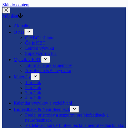
Skip to content
Môj účet
Aktuality
O nás
O ABC inštitúte
Čo je KBT
Lektori výcviku
Supervízori KBT
Výcvik v KBT
Informácie pre záujemcov
Absolventi KBT výcviku
Materiály
1. ročník
2. ročník
3. ročník
4. ročník
Kalendár výcvikov a vzdelávaní
Biofeedback & Neurofeedback
Predaj prístrojov a senzorov pre biofeedback a
neurofeedback
Vzdelávací kurz v biofeedbacku a neurofeedbacku ako