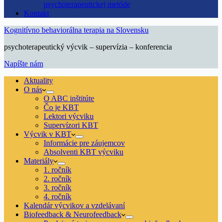
psychoterapeutickej metóde
Kontakt
Kognitívno behaviorálna terapia na Slovensku
psychoterapeutický výcvik – supervízia – konferencia
Napíšte nám
Aktuality
O nás
O ABC inštitúte
Čo je KBT
Lektori výcviku
Supervízori KBT
Výcvik v KBT
Informácie pre záujemcov
Absolventi KBT výcviku
Materiály
1. ročník
2. ročník
3. ročník
4. ročník
Kalendár výcvikov a vzdelávaní
Biofeedback & Neurofeedback