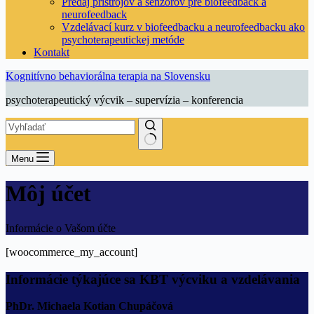
Predaj prístrojov a senzorov pre biofeedback a
neurofeedback
Vzdelávací kurz v biofeedbacku a neurofeedbacku ako
psychoterapeutickej metóde
Kontakt
Kognitívno behaviorálna terapia na Slovensku
psychoterapeutický výcvik – supervízia – konferencia
Menu
Môj účet
Informácie o Vašom účte
[woocommerce_my_account]
Informácie týkajúce sa KBT výcviku a vzdelávania
PhDr. Michaela Kotian Chupáčová